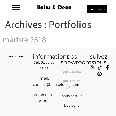
prendre rdv
Archives :
Portfolios
marbre 2518
informations
nos
suivez-
showrooms
nous
01 55 38
tel.
95 95
paris étoile
mail.
paris saint-
contact@bainsetdeco.com
germain
visiter notre
paris bastille
eshop
boulogne