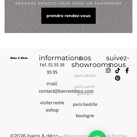
PRENDRE RENDEZ-VOUS DANS UN SHOWROOM
prendre rendez-vous
informations
nos
suivez-
showrooms
nous
01 55 38
tel.
95 95
paris étoile
mail.
paris saint-
contact@bainsetdeco.com
germain
visiter notre
paris bastille
eshop
boulogne
développé par l’Agence Digitale
©2026 bains & déco –