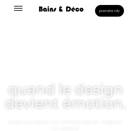
prendre rdv
quand le design
devient émotion.
matériaux nobles, finitions d’exception, élégance
sur-mesure.